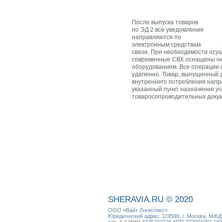
После выпуска товаров
по ЭД 2 все уведомления
направляются по
электронным средствам
связи. При необходимости осу
современные СВХ оснащены н
оборудованием. Все операции
удаленно. Товар, выпущенный 
внутреннего потребления напр
указанный пункт назначения уч
товаросопроводительных докум
SHERAVIA.RU © 2020
ООО «Вайт Логистикс»
Юридический адрес: 119590, г. Москва, МЖД К