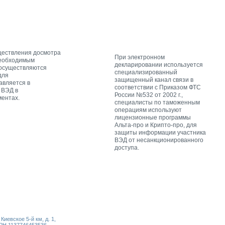
ществления досмотра
При электронном
еобходимым
декларировании используется
 осуществляются
специализированный
для
защищенный канал связи в
авляется в
соответствии с Приказом ФТС
 ВЭД в
России №532 от 2002 г.,
ентах.
специалисты по таможенным
операциям используют
лицензионные программы
Альта-про и Крипто-про, для
защиты информации участника
ВЭД от несанкционированного
доступа.
иевское 5-й км, д. 1,