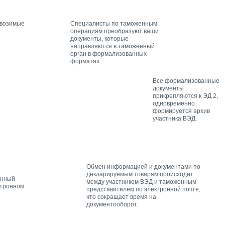
ывозимые
Специалисты по таможенным
операциям преобразуют ваши
документы, которые
направляются в таможенный
орган в формализованных
форматах.
Все формализованные
документы
прикрепляются к ЭД 2,
одновременно
формируется архив
участника ВЭД.
Обмен информацией и документами по
декларируемым товарам происходит
енный
между участником ВЭД и таможенным
ктронном
представителем по электронной почте,
что сокращает время на
документооборот.