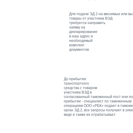
Для подачи ЭД 2 на ввозимые или в
товары от участника ВЭД
требуется направить
заявку на
декларирование
в наш адрес и
необходимый
комплект
документов.
До прибытия
транспортного
средства с товаром
участника ВЭД в
согласованный таможенный пост или по
прибытии - специалист по таможенным
операциям ООО «РБК» подает в тамож
орган ЭД 2, все запросы получает в эле
виде и также их отрабатывает.