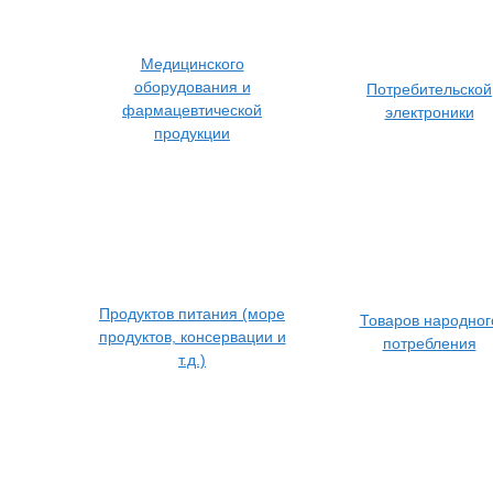
Медицинского
оборудования и
Потребительской
фармацевтической
электроники
продукции
Продуктов питания (море
Товаров народног
продуктов, консервации и
потребления
т.д.)