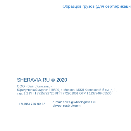
Образцов грузов
(для сертификаци
SHERAVIA.RU © 2020
ООО «Вайт Логистикс»
Юридический адрес: 119590, г. Москва, МЖД Киевское 5-й км, д. 1,
стр. 1,2 ИНН 7725792726 КПП 772901001 ОГРН 1137746453536
e-mail: sales@whitelogistics.ru
+7(495) 740-90-13
skype: rusbrokcom